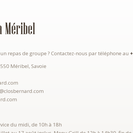
à Méribel
 un repas de groupe ? Contactez-nous par téléphone au
+
3550 Méribel, Savoie
ard.com
@closbernard.com
ard.com
ervice du midi, de 10h à 18h
uillet au 17 août inclus, Menu Grill de 12h à 14h30, fin de