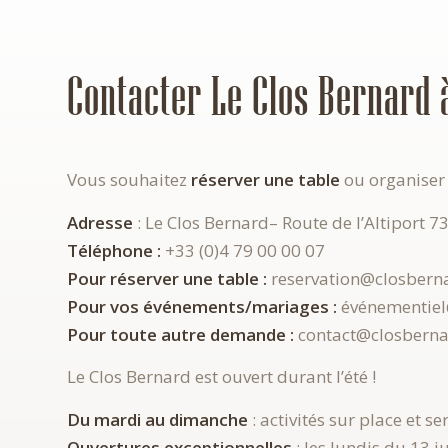
Contacter Le Clos Bernard 
Vous souhaitez
réserver
une
table
ou organiser
Adresse
: Le Clos Bernard– Route de l’Altiport 7
Téléphone :
+33 (0)4 79 00 00 07
Pour réserver une table :
reservation@closbern
Pour vos événements/mariages :
événementiel
Pour toute autre demande :
contact@closbern
Le Clos Bernard est ouvert durant l’été !
Du mardi au dimanche
: activités sur place et s
Ouvertures exceptionnelles
: les lundis du 1
3 j