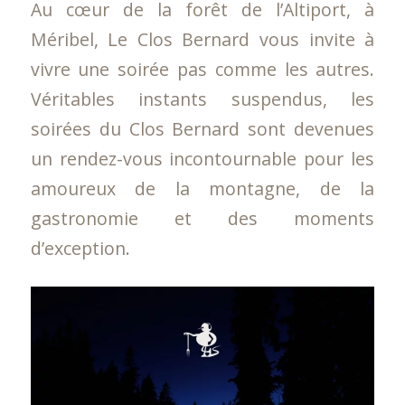
Au cœur de la forêt de l’Altiport, à
Méribel, Le Clos Bernard vous invite à
vivre une soirée pas comme les autres.
Véritables instants suspendus, les
soirées du Clos Bernard sont devenues
un rendez-vous incontournable pour les
amoureux de la montagne, de la
gastronomie et des moments
d’exception.